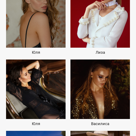
Юля
Лиза
Юля
Василиса