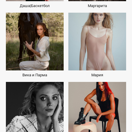
Даша|Баскетбол
Маргарита
Вика и Парма
Мария