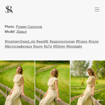
Photo:
Роман Сазонов
Model:
Дарья
#портрет@wed_vip
#wed46
#sazonovroman
#Курск
#поле
#фотографкурск
#sony
#a7vi
#85mm
#lensbaby